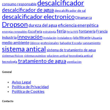
descalcificador
consumo responsable
descalcificador de agua
descalcificador de sal
descalcificador electronico
Dinamarca
Dropson
eficiencia energética
dureza del agua
feria
fontanería
Francia
EscoFeria
energías renovables
estrategia
feria VVS
innovación
industria
lata filtrante
Lituania
Instalación
instaladores
medio ambiente
profesionales
Salvador Escoda
saneamiento
Odense
sistema antical
sistema de tratamiento de agua
sistemas físicos
tecnologia antical
sistemas químicos
soluciones antical
tratamiento de agua
tecnología
ventilación
General
Aviso Legal
Política de Privacidad
Política de Cookies
Contacto