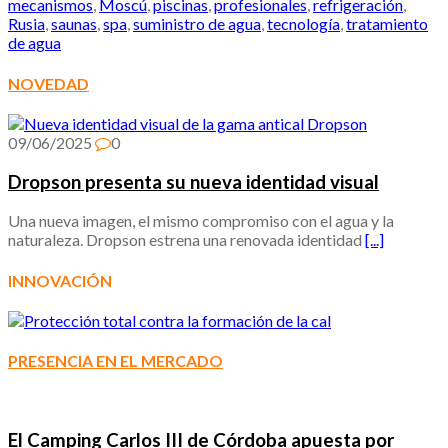
mecanismos
,
Moscú
,
piscinas
,
profesionales
,
refrigeración
,
Rusia
,
saunas
,
spa
,
suministro de agua
,
tecnología
,
tratamiento
de agua
NOVEDAD
09/06/2025
0
Dropson presenta su nueva identidad visual
Una nueva imagen, el mismo compromiso con el agua y la
naturaleza. Dropson estrena una renovada identidad
[...]
INNOVACIÓN
PRESENCIA EN EL MERCADO
El Camping Carlos III de Córdoba apuesta por