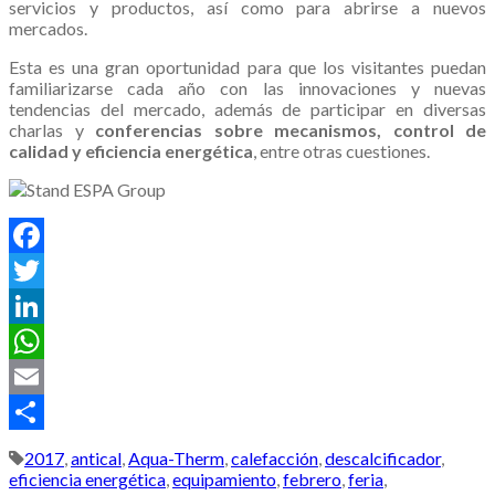
servicios y productos, así como para abrirse a nuevos
mercados.
Esta es una gran oportunidad para que los visitantes puedan
familiarizarse cada año con las innovaciones y nuevas
tendencias del mercado, además de participar en diversas
charlas y
conferencias sobre mecanismos, control de
calidad y eficiencia energética
, entre otras cuestiones.
Facebook
Twitter
LinkedIn
WhatsApp
Email
Compartir
2017
,
antical
,
Aqua-Therm
,
calefacción
,
descalcificador
,
eficiencia energética
,
equipamiento
,
febrero
,
feria
,