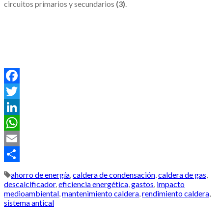
circuitos primarios y secundarios
(3)
.
.
.
Facebook
Twitter
LinkedIn
WhatsApp
Email
Compartir
ahorro de energía
,
caldera de condensación
,
caldera de gas
,
descalcificador
,
eficiencia energética
,
gastos
,
impacto
medioambiental
,
mantenimiento caldera
,
rendimiento caldera
,
sistema antical