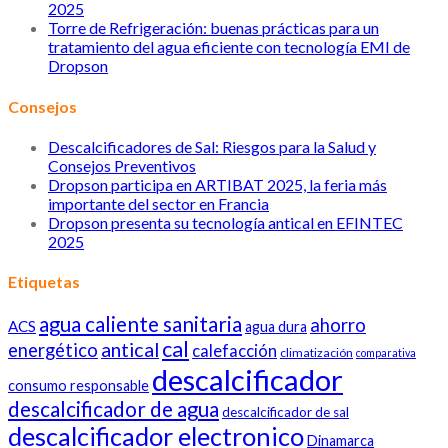
2025
Torre de Refrigeración: buenas prácticas para un
tratamiento del agua eficiente con tecnología EMI de
Dropson
Consejos
Descalcificadores de Sal: Riesgos para la Salud y
Consejos Preventivos
Dropson participa en ARTIBAT 2025, la feria más
importante del sector en Francia
Dropson presenta su tecnología antical en EFINTEC
2025
Etiquetas
agua caliente sanitaria
ahorro
ACS
agua dura
cal
antical
energético
calefacción
climatización
comparativa
descalcificador
consumo responsable
descalcificador de agua
descalcificador de sal
descalcificador electronico
Dinamarca