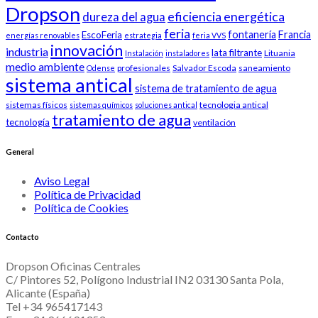
Dropson
eficiencia energética
dureza del agua
feria
fontanería
Francia
EscoFeria
energías renovables
estrategia
feria VVS
innovación
industria
lata filtrante
Lituania
Instalación
instaladores
medio ambiente
profesionales
Salvador Escoda
saneamiento
Odense
sistema antical
sistema de tratamiento de agua
sistemas físicos
tecnologia antical
sistemas químicos
soluciones antical
tratamiento de agua
tecnología
ventilación
General
Aviso Legal
Política de Privacidad
Política de Cookies
Contacto
Dropson Oficinas Centrales
C/ Pintores 52, Polígono Industrial IN2 03130 Santa Pola,
Alicante (España)
Tel +34 965417143