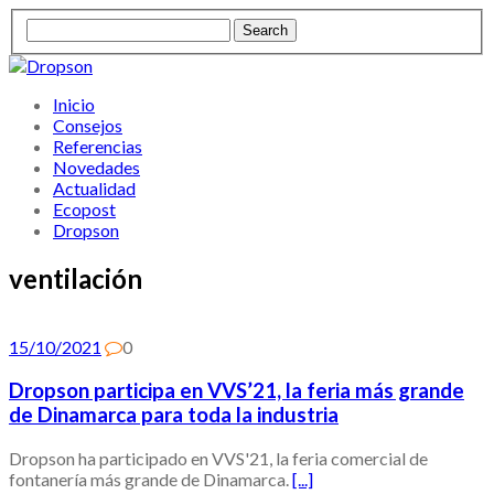
Inicio
Consejos
Referencias
Novedades
Actualidad
Ecopost
Dropson
ventilación
15/10/2021
0
Dropson participa en VVS’21, la feria más grande
de Dinamarca para toda la industria
Dropson ha participado en VVS'21, la feria comercial de
fontanería más grande de Dinamarca.
[...]