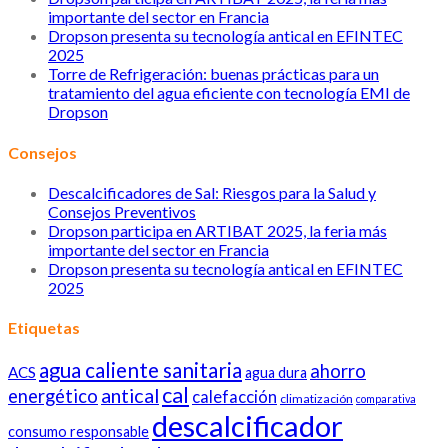
importante del sector en Francia
Dropson presenta su tecnología antical en EFINTEC
2025
Torre de Refrigeración: buenas prácticas para un
tratamiento del agua eficiente con tecnología EMI de
Dropson
Consejos
Descalcificadores de Sal: Riesgos para la Salud y
Consejos Preventivos
Dropson participa en ARTIBAT 2025, la feria más
importante del sector en Francia
Dropson presenta su tecnología antical en EFINTEC
2025
Etiquetas
agua caliente sanitaria
ahorro
ACS
agua dura
cal
antical
energético
calefacción
climatización
comparativa
descalcificador
consumo responsable