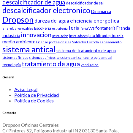
descalcificador de agua
descalcificador de sal
descalcificador electronico
Dinamarca
Dropson
eficiencia energética
dureza del agua
feria
fontanería
Francia
EscoFeria
energías renovables
estrategia
feria VVS
innovación
industria
lata filtrante
Lituania
Instalación
instaladores
medio ambiente
profesionales
Salvador Escoda
saneamiento
Odense
sistema antical
sistema de tratamiento de agua
sistemas físicos
tecnologia antical
sistemas químicos
soluciones antical
tratamiento de agua
tecnología
ventilación
General
Aviso Legal
Política de Privacidad
Política de Cookies
Contacto
Dropson Oficinas Centrales
C/ Pintores 52, Polígono Industrial IN2 03130 Santa Pola,