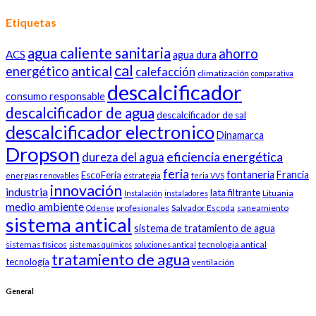
Etiquetas
agua caliente sanitaria
ahorro
ACS
agua dura
cal
antical
energético
calefacción
climatización
comparativa
descalcificador
consumo responsable
descalcificador de agua
descalcificador de sal
descalcificador electronico
Dinamarca
Dropson
eficiencia energética
dureza del agua
feria
fontanería
Francia
EscoFeria
energías renovables
estrategia
feria VVS
innovación
industria
lata filtrante
Lituania
Instalación
instaladores
medio ambiente
profesionales
Salvador Escoda
saneamiento
Odense
sistema antical
sistema de tratamiento de agua
sistemas físicos
tecnologia antical
sistemas químicos
soluciones antical
tratamiento de agua
tecnología
ventilación
General