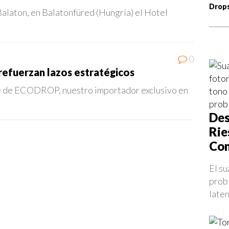
Drop
 Balaton, en Balatonfüred (Hungría) el Hotel
0
efuerzan lazos estratégicos
e de ECODROP, nuestro importador exclusivo en
Des
Rie
Con
El su
prob
laten