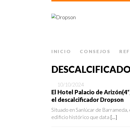
INICIO
CONSEJOS
RE
DESCALCIFICAD
10/10/2024
El Hotel Palacio de Arizón(4
el descalcificador Dropson
Situado en Sanlúcar de Barrameda, e
edificio histórico que data
[...]