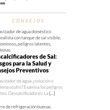
son
CONSEJOS
calcificadores de Sal:
sgos para la Salud y
sejos Preventivos
avizador de agua: ¿solución o
lema oculto? Examina los peligros
tes. Descalcificadores: La
[...]