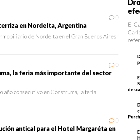
Dro
efe
0
El Ca
terriza en Nordelta, Argentina
Carlo
 inmobiliario de Nordelta en el Gran Buenos Aires
refe
D
p
0
ma, la feria más importante del sector
E
S
desca
 año consecutivo en Construma, la feria
D
c
Purch
0
ución antical para el Hotel Margaréta en
E
H