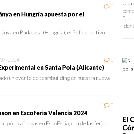
Una 
0
compr
ánya en Hungría apuesta por el
Drop
iden
abánya en Budapest (Hungría), el Polideportivo
/07/2024
0
xperimental en Santa Pola (Alicante)
do un evento de teambuilding en nuestra nueva
0
pson en Escoferia Valencia 2024
El 
cipó un año más en EscoFeria, una de las ferias
Cór