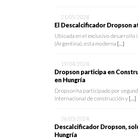
21/05/2024
El Descalcificador Dropson a
Ubicada en el exclusivo desarrollo
(Argentina), esta moderna
[...]
19/04/2024
Dropson participa en Constru
en Hungría
Dropson ha participado por segundo
internacional de construcción y
[...]
26/03/2024
Descalcificador Dropson, sol
Hungría