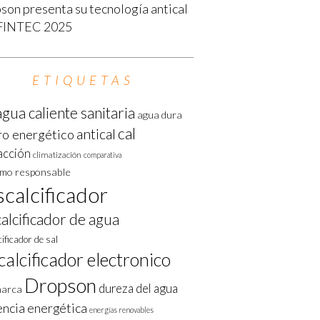
son presenta su tecnología antical
FINTEC 2025
ETIQUETAS
agua caliente sanitaria
agua dura
cal
antical
ro energético
acción
climatización
comparativa
mo responsable
calcificador
alcificador de agua
ificador de sal
calcificador electronico
Dropson
dureza del agua
arca
encia energética
energías renovables