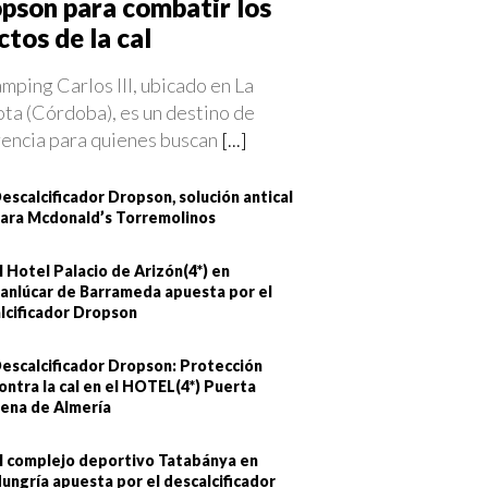
pson para combatir los
ctos de la cal
mping Carlos III, ubicado en La
ta (Córdoba), es un destino de
rencia para quienes buscan
[...]
escalcificador Dropson, solución antical
ara Mcdonald’s Torremolinos
l Hotel Palacio de Arizón(4*) en
anlúcar de Barrameda apuesta por el
lcificador Dropson
escalcificador Dropson: Protección
ontra la cal en el HOTEL(4*) Puerta
ena de Almería
l complejo deportivo Tatabánya en
ungría apuesta por el descalcificador