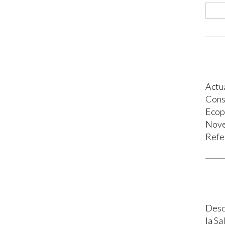
Actu
Cons
Ecop
Nov
Refe
Desca
la S