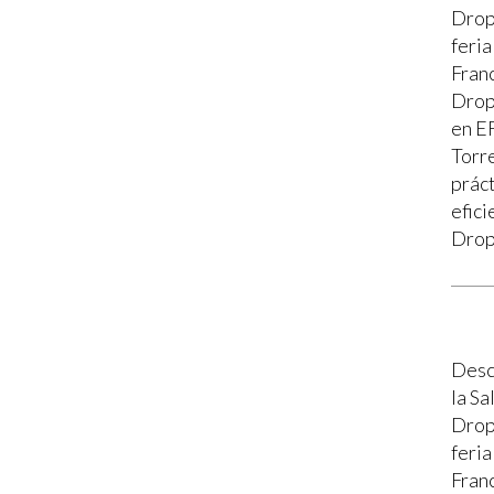
Drop
feria
Fran
Drop
en E
Torr
práct
efic
Drop
Desca
la S
Drop
feria
Fran