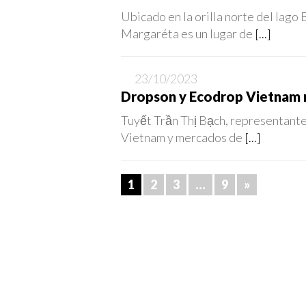
Ubicado en la orilla norte del lago
Margaréta es un lugar de
[...]
23/10/2023
Dropson y Ecodrop Vietnam r
Tuyết Trần Thị Bạch, representant
Vietnam y mercados de
[...]
1
2
3
…
9
»