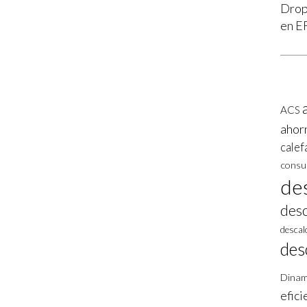
Drop
en E
ACS
ahor
calef
consu
des
desc
descalc
des
Dinam
efici