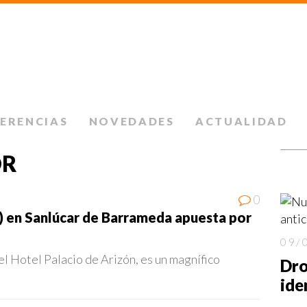
FERENCIAS
NOVEDADES
ACTUALIDAD
OR
0
*) en Sanlúcar de Barrameda apuesta por
09/
l Hotel Palacio de Arizón, es un magnífico
Dro
ide