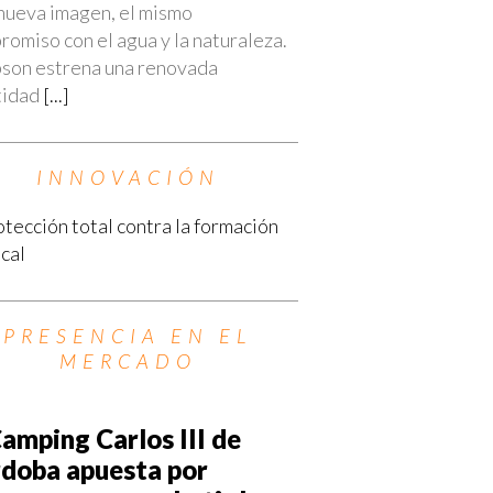
nueva imagen, el mismo
omiso con el agua y la naturaleza.
son estrena una renovada
tidad
[...]
INNOVACIÓN
PRESENCIA EN EL
MERCADO
Camping Carlos III de
doba apuesta por