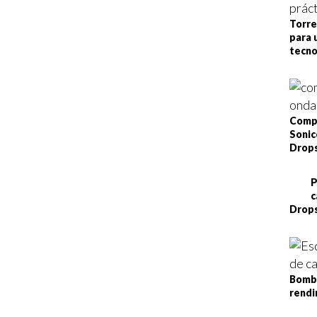
Torre
para 
tecno
Compa
Sonic
Drop
P
c
Drop
Bomba
rendi