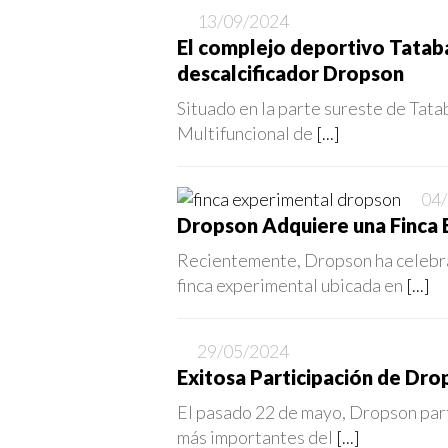
13/09/2024
El complejo deportivo Tatab
descalcificador Dropson
Situado en la parte sureste de Tat
Multifuncional de
[...]
04
Dropson Adquiere una Finca E
Recientemente, Dropson ha celebra
finca experimental ubicada en
[...]
29/05/2024
Exitosa Participación de Dro
El pasado 22 de mayo, Dropson parti
más importantes del
[...]