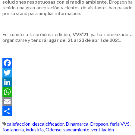
soluciones respetuosas con el medio ambiente.
Dropson ha
tenido una gran aceptación y cientos de visitantes han pasado
por su stand para ampliar información.
En cuanto a la próxima edición,
VVS’21
ya ha comenzado a
organizarse y
tendrá lugar del 21 al 23 de abril de 2021.
.
Facebook
Twitter
LinkedIn
WhatsApp
Email
Compartir
calefacción
,
descalcificador
,
Dinamarca
,
Dropson
,
feria VVS
,
fontanería
,
industria
,
Odense
,
saneamiento
,
ventilación