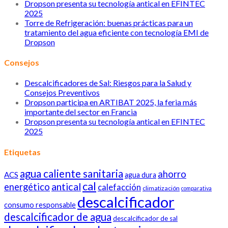
Dropson presenta su tecnología antical en EFINTEC
2025
Torre de Refrigeración: buenas prácticas para un
tratamiento del agua eficiente con tecnología EMI de
Dropson
Consejos
Descalcificadores de Sal: Riesgos para la Salud y
Consejos Preventivos
Dropson participa en ARTIBAT 2025, la feria más
importante del sector en Francia
Dropson presenta su tecnología antical en EFINTEC
2025
Etiquetas
agua caliente sanitaria
ahorro
ACS
agua dura
cal
antical
energético
calefacción
climatización
comparativa
descalcificador
consumo responsable
descalcificador de agua
descalcificador de sal