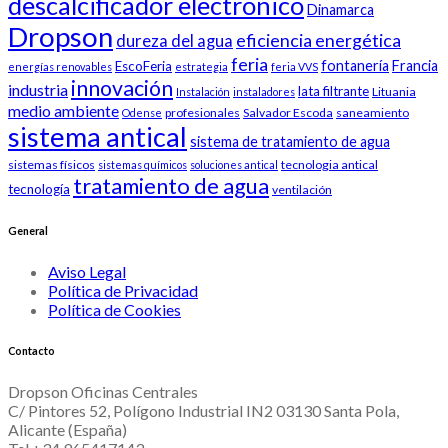
descalcificador electronico
Dinamarca
Dropson
eficiencia energética
dureza del agua
feria
fontanería
Francia
EscoFeria
energías renovables
estrategia
feria VVS
innovación
industria
lata filtrante
Lituania
Instalación
instaladores
medio ambiente
profesionales
Salvador Escoda
saneamiento
Odense
sistema antical
sistema de tratamiento de agua
sistemas físicos
tecnologia antical
sistemas químicos
soluciones antical
tratamiento de agua
tecnología
ventilación
General
Aviso Legal
Política de Privacidad
Política de Cookies
Contacto
Dropson Oficinas Centrales
C/ Pintores 52, Polígono Industrial IN2 03130 Santa Pola,
Alicante (España)