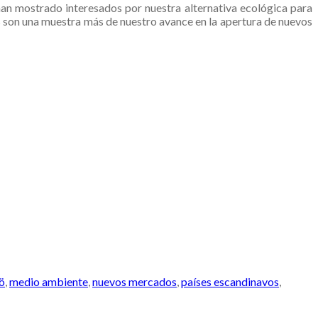
 han mostrado interesados por nuestra alternativa ecológica para
erés son una muestra más de nuestro avance en la apertura de nuevos
ö
,
medio ambiente
,
nuevos mercados
,
países escandinavos
,