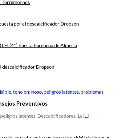
s Torremolinos
puesta por el descalcificador Dropson
HOTEL(4*) Puerta Purchena de Almería
l descalcificador Dropson
onsejos Preventivos
peligros latentes. Descalcificadores: La
[...]
nto del agua eficiente con tecnología EMI de Dropson