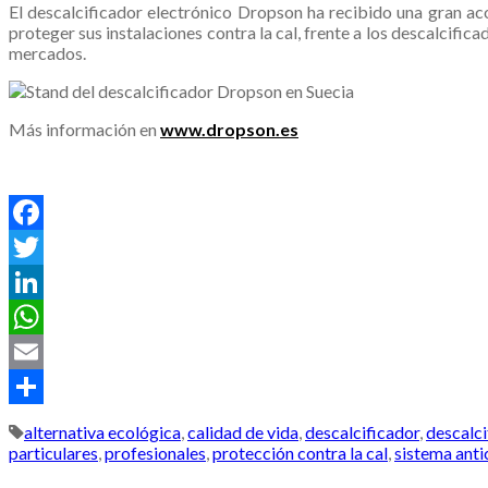
El descalcificador electrónico Dropson ha recibido una gran aco
proteger sus instalaciones contra la cal, frente a los descalcific
mercados.
Más información en
www.dropson.es
.
Facebook
Twitter
LinkedIn
WhatsApp
Email
Compartir
alternativa ecológica
,
calidad de vida
,
descalcificador
,
descalci
particulares
,
profesionales
,
protección contra la cal
,
sistema anti