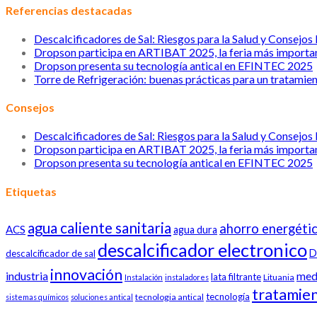
Referencias destacadas
Descalcificadores de Sal: Riesgos para la Salud y Consejos
Dropson participa en ARTIBAT 2025, la feria más importan
Dropson presenta su tecnología antical en EFINTEC 2025
Torre de Refrigeración: buenas prácticas para un tratamie
Consejos
Descalcificadores de Sal: Riesgos para la Salud y Consejos
Dropson participa en ARTIBAT 2025, la feria más importan
Dropson presenta su tecnología antical en EFINTEC 2025
Etiquetas
agua caliente sanitaria
ahorro energéti
ACS
agua dura
descalcificador electronico
D
descalcificador de sal
innovación
industria
med
lata filtrante
Lituania
Instalación
instaladores
tratamie
tecnología
tecnologia antical
sistemas químicos
soluciones antical