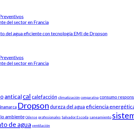
 Preventivos
te del sector en Francia
nto del agua eficiente con tecnología EMI de Dropson
 Preventivos
te del sector en Francia
cal
antical
co
calefacción
consumo respons
climatización
comparativa
Dropson
eficiencia energétic
dureza del agua
inamarca
sistem
io ambiente
profesionales
Salvador Escoda
saneamiento
Odense
nto de agua
ventilación