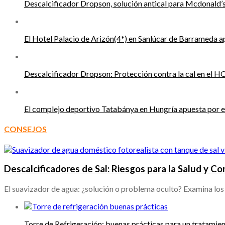
Descalcificador Dropson, solución antical para Mcdonald’
El Hotel Palacio de Arizón(4*) en Sanlúcar de Barrameda a
Descalcificador Dropson: Protección contra la cal en el 
El complejo deportivo Tatabánya en Hungría apuesta por e
CONSEJOS
Descalcificadores de Sal: Riesgos para la Salud y C
El suavizador de agua: ¿solución o problema oculto? Examina los 
Torre de Refrigeración: buenas prácticas para un tratamie