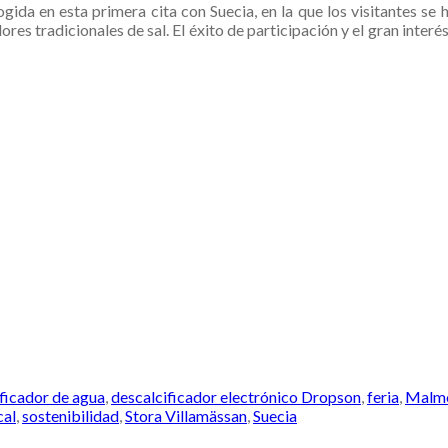
gida en esta primera cita con Suecia, en la que los visitantes se
adores tradicionales de sal. El éxito de participación y el gran int
ficador de agua
,
descalcificador electrónico Dropson
,
feria
,
Malm
cal
,
sostenibilidad
,
Stora Villamässan
,
Suecia