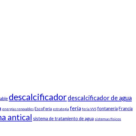
descalcificador
descalcificador de agua
able
a
feria
fontanería
Francia
EscoFeria
energías renovables
estrategia
feria VVS
a antical
sistema de tratamiento de agua
sistemas físicos