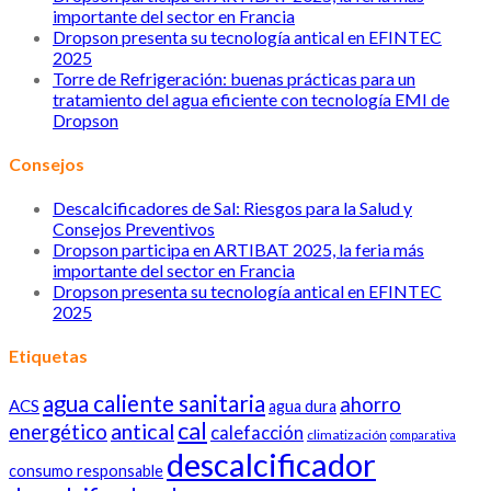
importante del sector en Francia
Dropson presenta su tecnología antical en EFINTEC
2025
Torre de Refrigeración: buenas prácticas para un
tratamiento del agua eficiente con tecnología EMI de
Dropson
Consejos
Descalcificadores de Sal: Riesgos para la Salud y
Consejos Preventivos
Dropson participa en ARTIBAT 2025, la feria más
importante del sector en Francia
Dropson presenta su tecnología antical en EFINTEC
2025
Etiquetas
agua caliente sanitaria
ahorro
ACS
agua dura
cal
antical
energético
calefacción
climatización
comparativa
descalcificador
consumo responsable