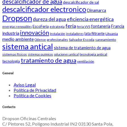
descalcificador de agua
descalcificador de sal
descalcificador electronico
Dinamarca
Dropson
eficiencia energética
dureza del agua
feria
fontanería
Francia
EscoFeria
energías renovables
estrategia
feria VVS
innovación
industria
lata filtrante
Lituania
Instalación
instaladores
medio ambiente
profesionales
Salvador Escoda
saneamiento
Odense
sistema antical
sistema de tratamiento de agua
sistemas físicos
tecnologia antical
sistemas químicos
soluciones antical
tratamiento de agua
tecnología
ventilación
General
Aviso Legal
Política de Privacidad
Política de Cookies
Contacto
Dropson Oficinas Centrales
C/ Pintores 52, Polígono Industrial IN2 03130 Santa Pola,