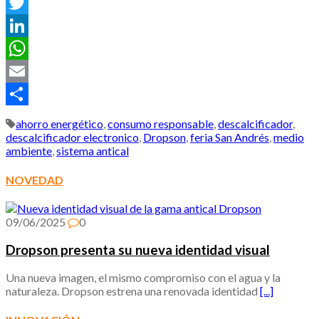
Facebook
Twitter
LinkedIn
WhatsApp
Email
Compartir
ahorro energético
,
consumo responsable
,
descalcificador
,
descalcificador electronico
,
Dropson
,
feria San Andrés
,
medio
ambiente
,
sistema antical
NOVEDAD
09/06/2025
0
Dropson presenta su nueva identidad visual
Una nueva imagen, el mismo compromiso con el agua y la
naturaleza. Dropson estrena una renovada identidad
[...]