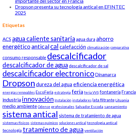
importante del sector en Francia
Dropson presenta su tecnología antical en EFINTEC
2025
Etiquetas
agua caliente sanitaria
ahorro
ACS
agua dura
cal
antical
energético
calefacción
climatización
comparativa
descalcificador
consumo responsable
descalcificador de agua
descalcificador de sal
descalcificador electronico
Dinamarca
Dropson
eficiencia energética
dureza del agua
feria
fontanería
Francia
EscoFeria
energías renovables
estrategia
feria VVS
innovación
industria
lata filtrante
Lituania
Instalación
instaladores
medio ambiente
profesionales
Salvador Escoda
saneamiento
Odense
sistema antical
sistema de tratamiento de agua
sistemas físicos
tecnologia antical
sistemas químicos
soluciones antical
tratamiento de agua
tecnología
ventilación