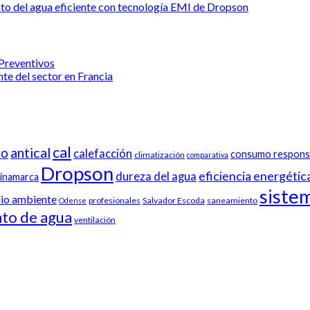
nto del agua eficiente con tecnología EMI de Dropson
 Preventivos
te del sector en Francia
cal
antical
co
calefacción
consumo respons
climatización
comparativa
Dropson
eficiencia energétic
dureza del agua
inamarca
sistem
io ambiente
profesionales
Salvador Escoda
saneamiento
Odense
nto de agua
ventilación