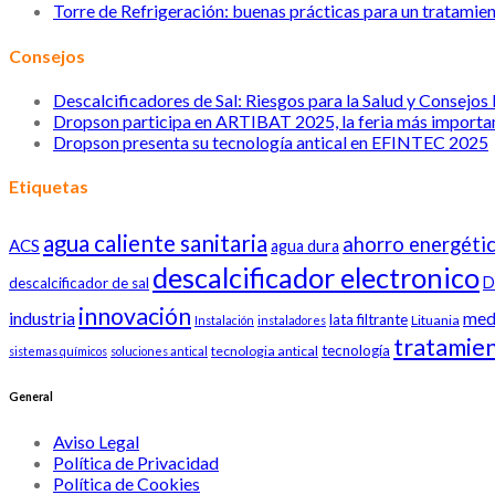
Torre de Refrigeración: buenas prácticas para un tratamie
Consejos
Descalcificadores de Sal: Riesgos para la Salud y Consejos
Dropson participa en ARTIBAT 2025, la feria más importan
Dropson presenta su tecnología antical en EFINTEC 2025
Etiquetas
agua caliente sanitaria
ahorro energéti
ACS
agua dura
descalcificador electronico
D
descalcificador de sal
innovación
industria
med
lata filtrante
Lituania
Instalación
instaladores
tratamie
tecnología
tecnologia antical
sistemas químicos
soluciones antical
General
Aviso Legal
Política de Privacidad
Política de Cookies