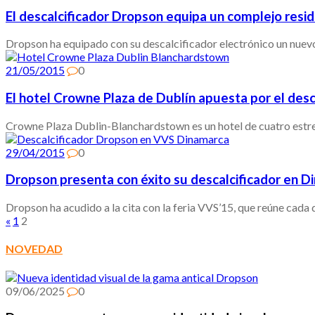
El descalcificador Dropson equipa un complejo res
Dropson ha equipado con su descalcificador electrónico un nuev
21/05/2015
0
El hotel Crowne Plaza de Dublín apuesta por el des
Crowne Plaza Dublin-Blanchardstown es un hotel de cuatro estre
29/04/2015
0
Dropson presenta con éxito su descalcificador en D
Dropson ha acudido a la cita con la feria VVS’15, que reúne cada
«
1
2
NOVEDAD
09/06/2025
0