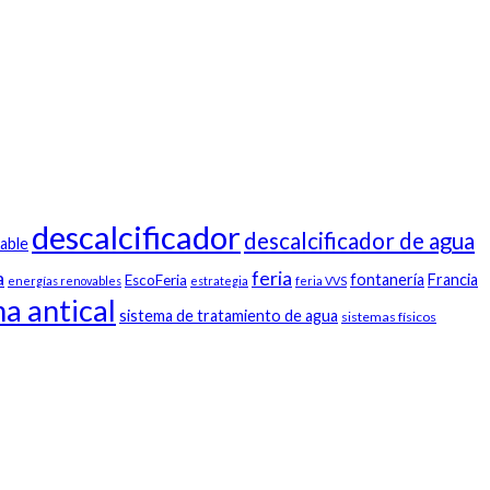
descalcificador
descalcificador de agua
able
a
feria
fontanería
Francia
EscoFeria
energías renovables
estrategia
feria VVS
a antical
sistema de tratamiento de agua
sistemas físicos