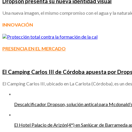
Dropson presenta su nueva identidad visual
Una nueva imagen, el mismo compromiso con el agua y la natura
INNOVACIÓN
PRESENCIA EN EL MERCADO
El Camping Carlos III de Córdoba apuesta por Dropso
El Camping Carlos III, ubicado en La Carlota (Córdoba), es un de
Descalcificador Dropson, solución antical para Mcdonald’
El Hotel Palacio de Arizón(4*) en Sanlúcar de Barrameda a