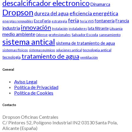
descalcificador electronico
Dinamarca
Dropson
eficiencia energética
dureza del agua
feria
fontanería
Francia
EscoFeria
energías renovables
estrategia
feria VVS
innovación
industria
lata filtrante
Lituania
Instalación
instaladores
medio ambiente
profesionales
Salvador Escoda
saneamiento
Odense
sistema antical
sistema de tratamiento de agua
sistemas físicos
tecnologia antical
sistemas químicos
soluciones antical
tratamiento de agua
tecnología
ventilación
General
Aviso Legal
Política de Privacidad
Política de Cookies
Contacto
Dropson Oficinas Centrales
C/ Pintores 52, Polígono Industrial IN2 03130 Santa Pola,
Alicante (España)