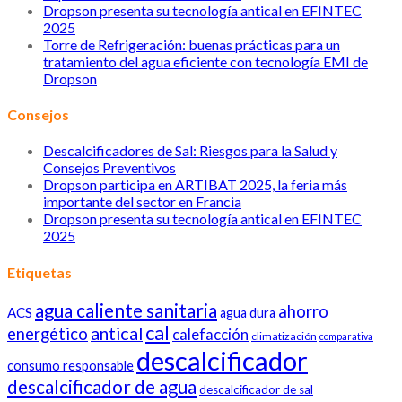
Dropson presenta su tecnología antical en EFINTEC
2025
Torre de Refrigeración: buenas prácticas para un
tratamiento del agua eficiente con tecnología EMI de
Dropson
Consejos
Descalcificadores de Sal: Riesgos para la Salud y
Consejos Preventivos
Dropson participa en ARTIBAT 2025, la feria más
importante del sector en Francia
Dropson presenta su tecnología antical en EFINTEC
2025
Etiquetas
agua caliente sanitaria
ahorro
ACS
agua dura
cal
antical
energético
calefacción
climatización
comparativa
descalcificador
consumo responsable
descalcificador de agua
descalcificador de sal