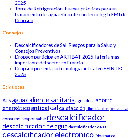
2025
Torre de Refrigeración: buenas prácticas para un
tratamiento del agua eficiente con tecnología EMI de
Dropson
Consejos
Descalcificadores de Sal: Riesgos para la Salud y
Consejos Preventivos
Dropson participa en ARTIBAT 2025, la feria más
importante del sector en Francia
Dropson presenta su tecnología antical en EFINTEC
2025
Etiquetas
agua caliente sanitaria
ahorro
ACS
agua dura
cal
antical
energético
calefacción
climatización
comparativa
descalcificador
consumo responsable
descalcificador de agua
descalcificador de sal
descalcificador electronico
Dinamarca