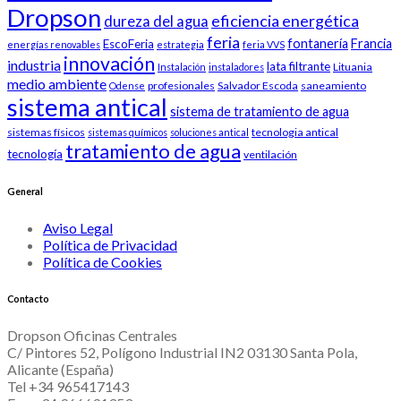
Dropson
eficiencia energética
dureza del agua
feria
fontanería
Francia
EscoFeria
energías renovables
estrategia
feria VVS
innovación
industria
lata filtrante
Lituania
Instalación
instaladores
medio ambiente
profesionales
Salvador Escoda
saneamiento
Odense
sistema antical
sistema de tratamiento de agua
sistemas físicos
tecnologia antical
sistemas químicos
soluciones antical
tratamiento de agua
tecnología
ventilación
General
Aviso Legal
Política de Privacidad
Política de Cookies
Contacto
Dropson Oficinas Centrales
C/ Pintores 52, Polígono Industrial IN2 03130 Santa Pola,
Alicante (España)
Tel +34 965417143