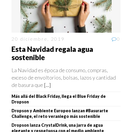
20 diciembre, 2019
0
Esta Navidad regala agua
sostenible
La Navidad es época de consumo, compras,
exceso de envoltorios, bolsas, lazos y cantidad
de basura que
[...]
Más allá del Black Friday, llega el Blue Friday de
Dropson
Dropson y Ambiente Europeo lanzan #Basurarte
Challenge, el reto veraniego más sostenible
Dropson lanza CrystalDrink, una jarra de agua
elegante y respetuosa con el medio ambiente