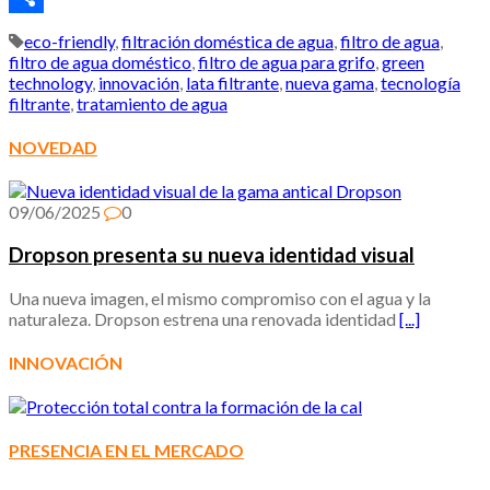
Compartir
eco-friendly
,
filtración doméstica de agua
,
filtro de agua
,
filtro de agua doméstico
,
filtro de agua para grifo
,
green
technology
,
innovación
,
lata filtrante
,
nueva gama
,
tecnología
filtrante
,
tratamiento de agua
NOVEDAD
09/06/2025
0
Dropson presenta su nueva identidad visual
Una nueva imagen, el mismo compromiso con el agua y la
naturaleza. Dropson estrena una renovada identidad
[...]
INNOVACIÓN
PRESENCIA EN EL MERCADO