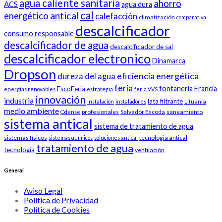
agua caliente sanitaria
ahorro
ACS
agua dura
cal
antical
energético
calefacción
climatización
comparativa
descalcificador
consumo responsable
descalcificador de agua
descalcificador de sal
descalcificador electronico
Dinamarca
Dropson
eficiencia energética
dureza del agua
feria
fontanería
Francia
EscoFeria
energías renovables
estrategia
feria VVS
innovación
industria
lata filtrante
Lituania
Instalación
instaladores
medio ambiente
profesionales
Salvador Escoda
saneamiento
Odense
sistema antical
sistema de tratamiento de agua
sistemas físicos
tecnologia antical
sistemas químicos
soluciones antical
tratamiento de agua
tecnología
ventilación
General
Aviso Legal
Política de Privacidad
Política de Cookies