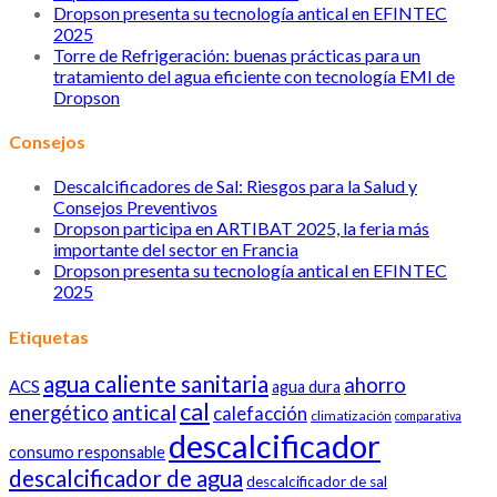
Dropson presenta su tecnología antical en EFINTEC
2025
Torre de Refrigeración: buenas prácticas para un
tratamiento del agua eficiente con tecnología EMI de
Dropson
Consejos
Descalcificadores de Sal: Riesgos para la Salud y
Consejos Preventivos
Dropson participa en ARTIBAT 2025, la feria más
importante del sector en Francia
Dropson presenta su tecnología antical en EFINTEC
2025
Etiquetas
agua caliente sanitaria
ahorro
ACS
agua dura
cal
antical
energético
calefacción
climatización
comparativa
descalcificador
consumo responsable
descalcificador de agua
descalcificador de sal