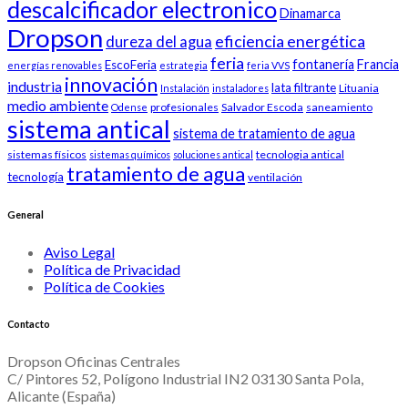
descalcificador electronico
Dinamarca
Dropson
eficiencia energética
dureza del agua
feria
fontanería
Francia
EscoFeria
energías renovables
estrategia
feria VVS
innovación
industria
lata filtrante
Lituania
Instalación
instaladores
medio ambiente
profesionales
Salvador Escoda
saneamiento
Odense
sistema antical
sistema de tratamiento de agua
sistemas físicos
tecnologia antical
sistemas químicos
soluciones antical
tratamiento de agua
tecnología
ventilación
General
Aviso Legal
Política de Privacidad
Política de Cookies
Contacto
Dropson Oficinas Centrales
C/ Pintores 52, Polígono Industrial IN2 03130 Santa Pola,
Alicante (España)