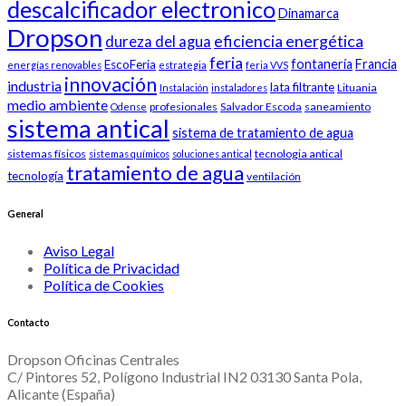
descalcificador electronico
Dinamarca
Dropson
eficiencia energética
dureza del agua
feria
fontanería
Francia
EscoFeria
energías renovables
estrategia
feria VVS
innovación
industria
lata filtrante
Lituania
Instalación
instaladores
medio ambiente
profesionales
Salvador Escoda
saneamiento
Odense
sistema antical
sistema de tratamiento de agua
sistemas físicos
tecnologia antical
sistemas químicos
soluciones antical
tratamiento de agua
tecnología
ventilación
General
Aviso Legal
Política de Privacidad
Política de Cookies
Contacto
Dropson Oficinas Centrales
C/ Pintores 52, Polígono Industrial IN2 03130 Santa Pola,
Alicante (España)