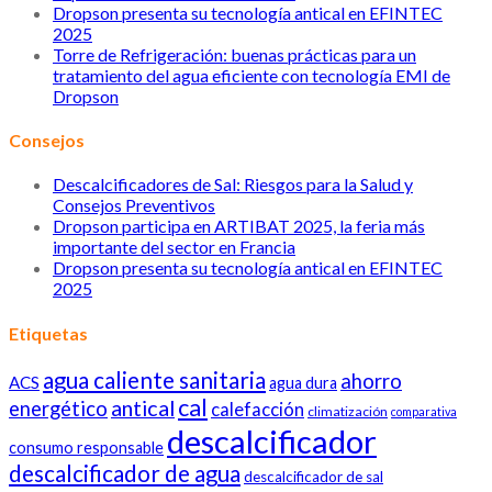
Dropson presenta su tecnología antical en EFINTEC
2025
Torre de Refrigeración: buenas prácticas para un
tratamiento del agua eficiente con tecnología EMI de
Dropson
Consejos
Descalcificadores de Sal: Riesgos para la Salud y
Consejos Preventivos
Dropson participa en ARTIBAT 2025, la feria más
importante del sector en Francia
Dropson presenta su tecnología antical en EFINTEC
2025
Etiquetas
agua caliente sanitaria
ahorro
ACS
agua dura
cal
antical
energético
calefacción
climatización
comparativa
descalcificador
consumo responsable
descalcificador de agua
descalcificador de sal