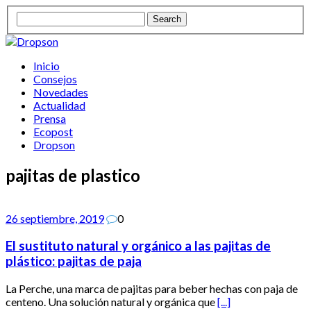
Inicio
Consejos
Novedades
Actualidad
Prensa
Ecopost
Dropson
pajitas de plastico
26 septiembre, 2019
0
El sustituto natural y orgánico a las pajitas de
plástico: pajitas de paja
La Perche, una marca de pajitas para beber hechas con paja de
centeno. Una solución natural y orgánica que
[...]